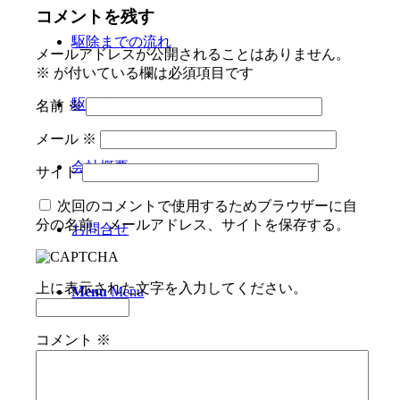
コメントを残す
駆除までの流れ
メールアドレスが公開されることはありません。
※
が付いている欄は必須項目です
駆除事例
名前
※
メール
※
会社概要
サイト
次回のコメントで使用するためブラウザーに自
分の名前、メールアドレス、サイトを保存する。
お問合せ
上に表示された文字を入力してください。
Menu
Menu
コメント
※
Facebook