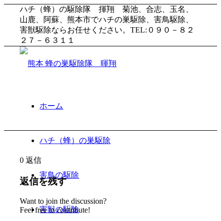
ハチ（蜂）の駆除隊 揮翔 菊池、合志、玉名、
山鹿、阿蘇、熊本市でハチの巣駆除、害鳥駆除、
害獣駆除ならお任せください。TEL:０９０－８２
２７－６３１１
ホーム
ハチ（蜂）の巣駆除
0
返信
害鳥の駆除
返信を残す
Want to join the discussion?
害獣の駆除
Feel free to contribute!