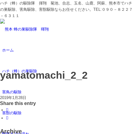
ハチ（蜂）の駆除隊 揮翔 菊池、合志、玉名、山鹿、阿蘇、熊本市でハチ
の巣駆除、害鳥駆除、害獣駆除ならお任せください。TEL:０９０－８２２７
－６３１１
ホーム
ハチ（蜂）の巣駆除
yamatomachi_2_2
害鳥の駆除
2019年1月28日
Share this entry
害獣の駆除
Archive
駆除までの流れ